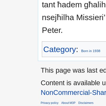
tant ħadem għalih. 
nsejħilha Missieri
Peter.
Category
:
Born in 1938
This page was last ed
Content is available 
NonCommercial-Shar
Privacy policy
About M3P
Disclaimers