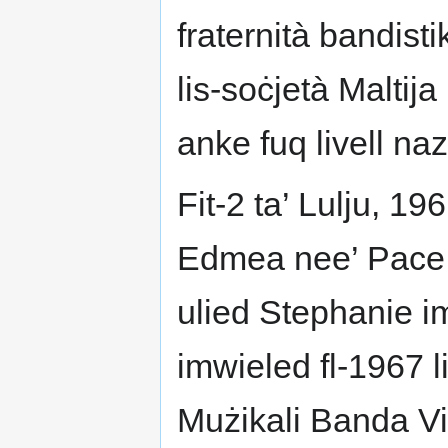
fraternità bandist
lis-soċjetà Maltij
anke fuq livell naz
Fit-2 ta’ Lulju, 1
Edmea nee’ Pace.
ulied Stephanie i
imwieled fl-1967 l
Mużikali Banda Vi