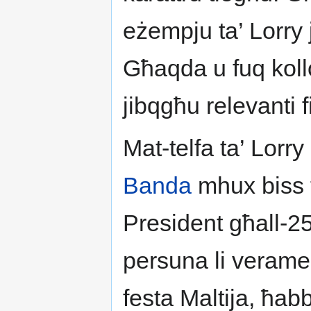
eżempju ta’ Lorry j
Għaqda u fuq kollo
jibqgħu relevanti f
Mat-telfa ta’ Lorry
Banda
mhux biss t
President għall-25
persuna li veramen
festa Maltija, ħab