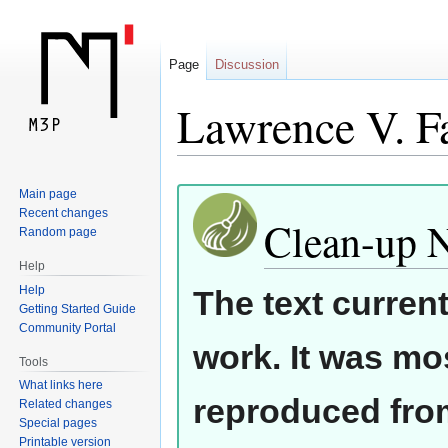
Page
Discussion
Lawrence V. F
Jump
Jump
Main page
Recent changes
to
to
Clean-up 
Random page
navigation
search
Help
Help
The text curren
Getting Started Guide
Community Portal
work. It was mos
Tools
What links here
reproduced from
Related changes
Special pages
Printable version