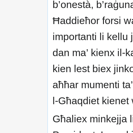
b’onestà, b’raġuna
Ħaddieħor forsi wa
importanti li kellu 
dan ma’ kienx il-k
kien lest biex jinko
aħħar mumenti ta’
l-Għaqdiet kienet
Għaliex minkejja l