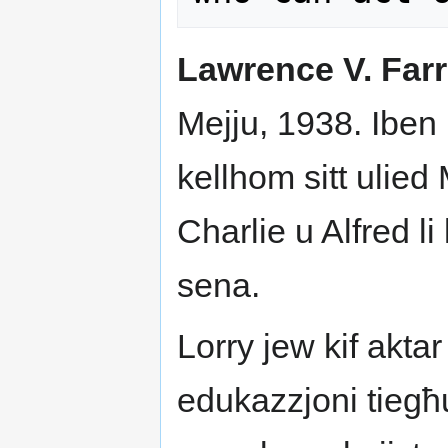
Lawrence V. Far
Mejju, 1938. Iben 
kellhom sitt ulied
Charlie u Alfred li
sena.
Lorry jew kif akta
edukazzjoni tiegħu