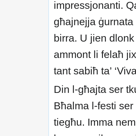
impressjonanti. Q
għajnejja ġurnata 
birra. U jien dlonk
ammont li felaħ jix
tant sabiħ ta’ ‘Vi
Din l-għajta ser 
Bħalma l-festi ser 
tiegħu. Imma nemm