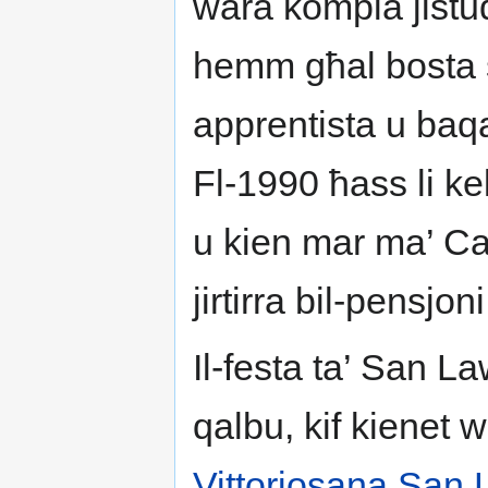
wara kompla jistu
hemm għal bosta s
apprentista u ba
Fl-1990 ħass li ke
u kien mar ma’ C
jirtirra bil-pensjoni
Il-festa ta’ San L
qalbu, kif kienet w
Vittoriosana San