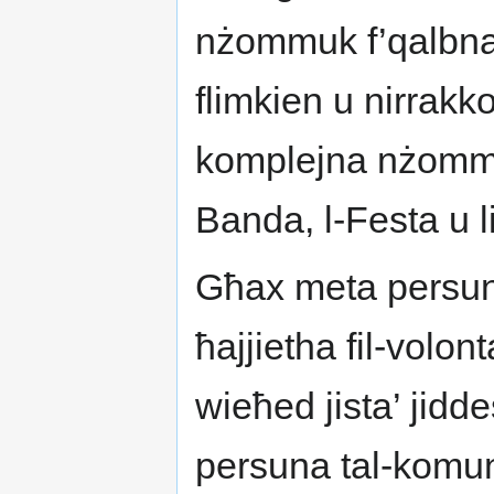
nżommuk f’qalbna
flimkien u nirrak
komplejna nżommu f
Banda, l-Festa u li
Għax meta persuna
ħajjietha fil-volon
wieħed jista’ jidde
persuna tal-komuni