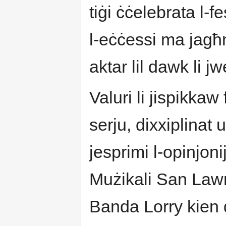
tiġi ċċelebrata l-f
l-eċċessi ma jagħm
aktar lil dawk li 
Valuri li jispikka
serju, dixxiplinat 
jesprimi l-opinjon
Mużikali San Lawre
Banda Lorry kien de