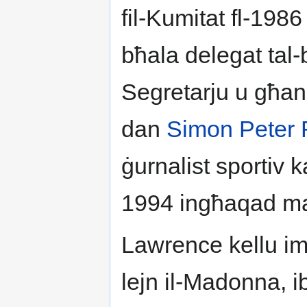
fil-Kumitat fl-1986 
bħala delegat tal
Segretarju u għand
dan
Simon Peter 
ġurnalist sportiv ka
1994 ingħaqad m
Lawrence kellu i
lejn il-Madonna, i