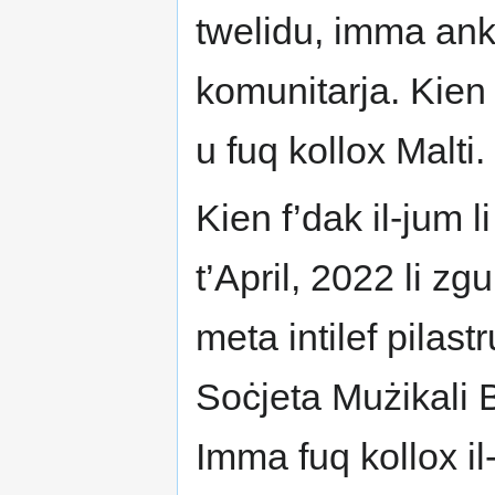
twelidu, imma anke
komunitarja. Kien 
u fuq kollox Malti.
Kien f’dak il-jum li
t’April, 2022 li zg
meta intilef pilas
Soċjeta Mużikali 
Imma fuq kollox il