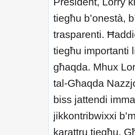
President, Lorry kie
tiegħu b’onestà, 
trasparenti. Ħaddi
tiegħu importanti li 
għaqda. Mhux Lorry
tal-Għaqda Nazzjo
biss jattendi imma
jikkontribwixxi b’m
karattru tiegħu. 