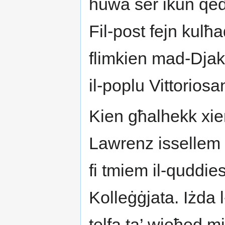
huwa ser ikun qed 
Fil-post fejn kulħa
flimkien mad-Djak
il-poplu Vittoriosa
Kien għalhekk xie
Lawrenz issellem l
fi tmiem il-quddies
Kolleġġjata. Iżda l
telfa ta’ wieħed mi