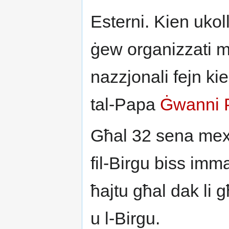
Esterni. Kien ukoll 
ġew organizzati mi
nazzjonali fejn kie
tal-Papa
Ġwanni P
Għal 32 sena mex
fil-Birgu biss imm
ħajtu għal dak li
u l-Birgu.