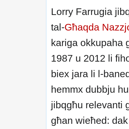
Lorry Farrugia jib
tal-
Għaqda Nazzjon
kariga okkupaha 
1987 u 2012 li fih
biex jara li l-bane
hemmx dubbju hum
jibqgħu relevanti 
għan wieħed: dak l