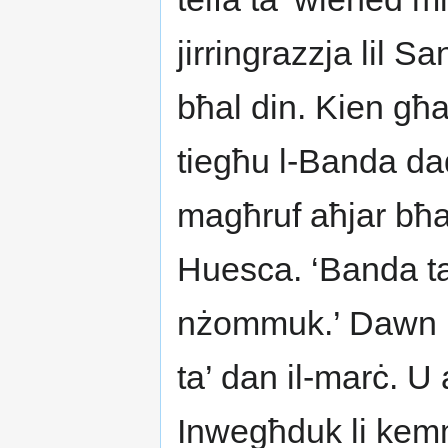
jirringrazzja lil S
bħal din. Kien għa
tiegħu l-Banda da
magħruf aħjar bħa
Huesca. ‘Banda t
nżommuk.’ Dawn h
ta’ dan il-marċ. 
Inwegħduk li kemm 