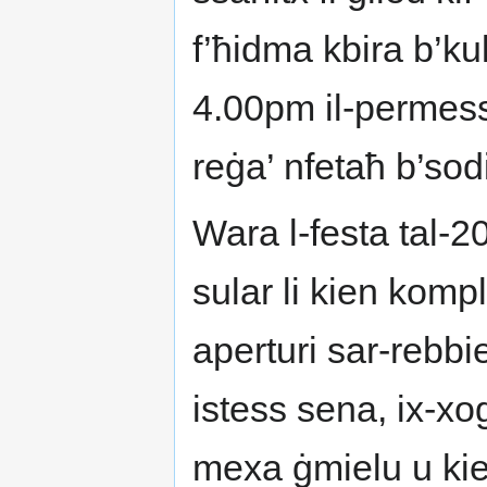
f’ħidma kbira b’ku
4.00pm il-permess
reġa’ nfetaħ b’so
Wara l-festa tal-2
sular li kien komp
aperturi sar-rebbie
istess sena, ix-xog
mexa ġmielu u kie