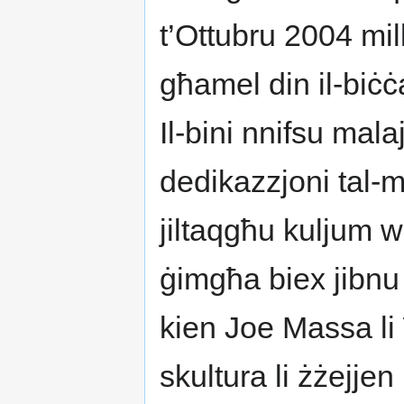
t’Ottubru 2004 mil
għamel din il-biċ
Il-bini nnifsu mala
dedikazzjoni tal-m
jiltaqgħu kuljum wa
ġimgħa biex jibnu 
kien Joe Massa li 
skultura li żżejjen