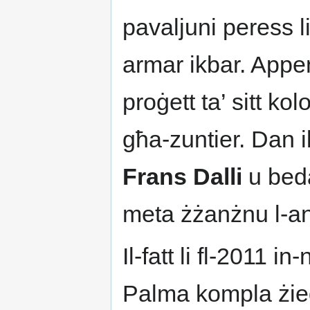
pavaljuni peress l
armar ikbar. Appe
proġett ta’ sitt ko
għa-zuntier. Dan i
Frans Dalli
u beda
meta żżanżnu l-an
Il-fatt li fl-2011 in
Palma kompla żied 