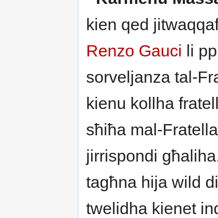
kien qed jitwaqqaf 
Renzo Gauci
li pp
sorveljanza tal-Fra
kienu kollha frate
sħiħa mal-Fratella
jirrispondi għalih
tagħna hija wild d
twelidha kienet i