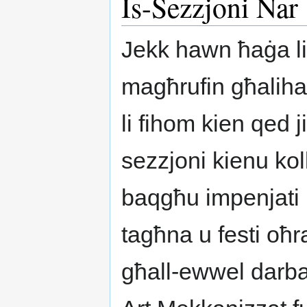
Is-Sezzjoni Nar
Jekk hawn ħaġa li
magħrufin għaliha,
li fihom kien qed j
sezzjoni kienu kol
baqgħu impenjati b
tagħna u festi oħr
għall-ewwel darba 