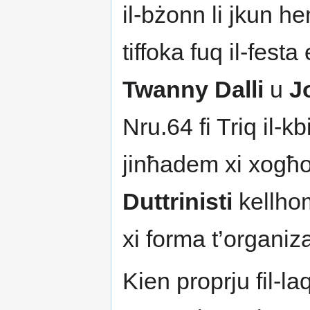
il-bżonn li jkun h
tiffoka fuq il-festa
Twanny Dalli
u
J
Nru.64 fi Triq il-kb
jinħadem xi xogħol
Duttrinisti
kellhom 
xi forma t’organiz
Kien proprju fil-la