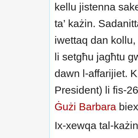
kellu jistenna sake
ta’ każin. Sadanitt
iwettaq dan kollu, 
li setgħu jagħtu g
dawn l-affarijiet. 
President) li fis-
Ġużi Barbara
biex 
Ix-xewqa tal-każin 