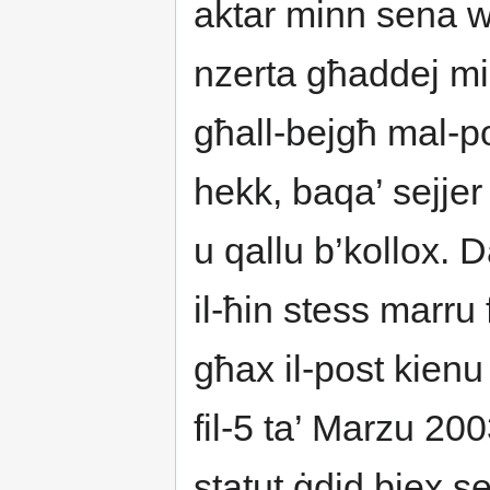
aktar minn sena w
nzerta għaddej mil
għall-bejgħ mal-po
hekk, baqa’ sejjer
u qallu b’kollox.
il-ħin stess marru 
għax il-post kien
fil-5 ta’ Marzu 200
statut ġdid biex se