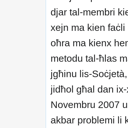
djar tal-membri ki
xejn ma kien faċli
oħra ma kienx he
metodu tal-ħlas m
jgħinu lis-Soċjetà,
jidħol għal dan ix-x
Novembru 2007 u h
akbar problemi li k