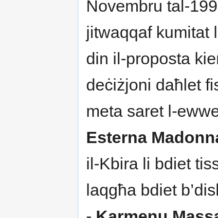
Novembru tal-1996
jitwaqqaf kumitat l
din il-proposta ki
deċiżjoni daħlet f
meta saret l-ewwel
Esterna Madonna
il-Kbira li bdiet ti
laqgħa bdiet b’dis
-
Karmenu Mass