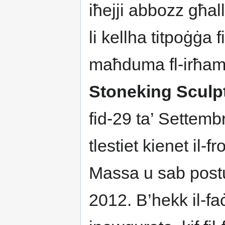
iħejji abbozz għal
li kellha titpoġġa f
maħduma fl-irħam 
Stoneking Sculp
fid-29 ta’ Settemb
tlestiet kienet il-
Massa u sab postu 
2012. B’hekk il-faċ