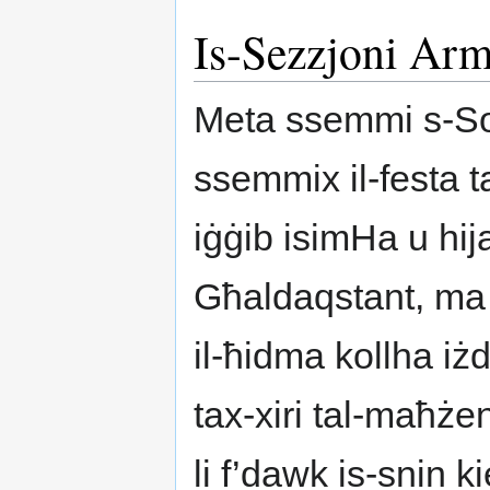
Is-Sezzjoni Arm
Meta ssemmi s-So
ssemmix il-festa t
iġġib isimHa u hija
Għaldaqstant, ma s
il-ħidma kollha iż
tax-xiri tal-maħżen
li f’dawk is-snin ki