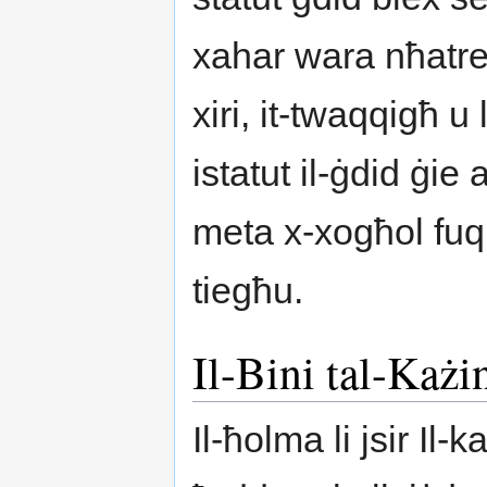
xahar wara nħatre
xiri, it-twaqqigħ u
istatut il-ġdid ġi
meta x-xogħol fuq 
tiegħu.
Il-Bini tal-Każi
Il-ħolma li jsir Il