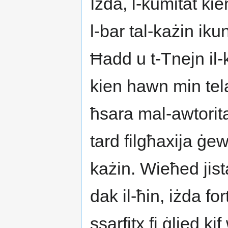
Iżda, l-kumitat kie
l-bar tal-każin iku
Ħadd u t-Tnejn il-
kien hawn min tel
ħsara mal-awtoritaj
tard filgħaxija ġew 
każin. Wieħed jist
dak il-ħin, iżda f
ssarfitx fi ġlied k