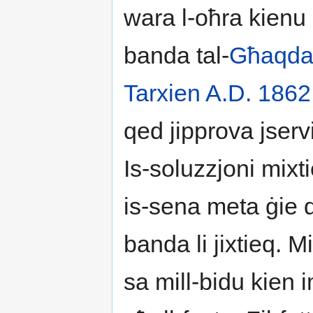
wara l-oħra kienu
banda tal-
Għaqda 
Tarxien A.D. 1862
qed jipprova jserv
Is-soluzzjoni mixti
is-sena meta ġie de
banda li jixtieq. Mi
sa mill-bidu kien i