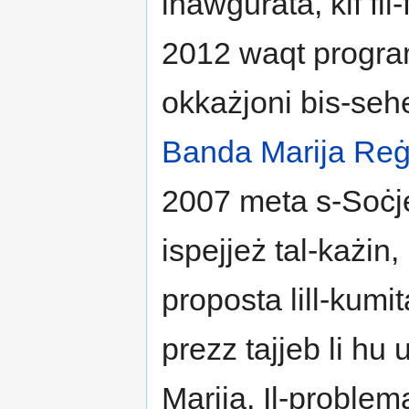
inawgurata, kif fil-
2012 waqt program
okkażjoni bis-seh
Banda Marija Reġ
2007 meta s-Soċjet
ispejjeż tal-każin,
proposta lill-kumi
prezz tajjeb li hu
Marija. Il-problema