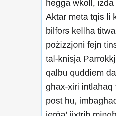
ħeġġa wkoll, iżda
Aktar meta tqis li 
bilfors kellha titw
pożizzjoni fejn tin
tal-knisja Parrokkj
qalbu quddiem dawn
għax-xiri intlaħaq
post hu, imbagħad i
jerġa’ jixtrih ming