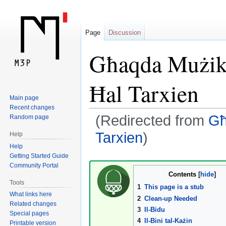
Page
Discussion
Għaqda Mużika
Ħal Tarxien
Main page
Recent changes
(Redirected from
Għ
Random page
Tarxien
)
Help
Help
Getting Started Guide
Jump
Jump
Community Portal
to
to
Contents
navigation
search
Tools
1
This page is a stub
What links here
2
Clean-up Needed
Related changes
3
Il-Bidu
Special pages
4
Il-Bini tal-Każin
Printable version