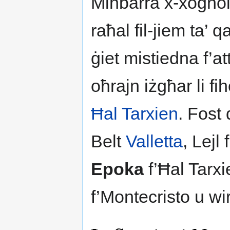
Minbarra x-xogħol f
raħal fil-jiem ta’ q
ġiet mistiedna f’at
oħrajn iżgħar li fi
Ħal Tarxien
. Fost 
Belt
Valletta
, Lejl f
Epoka
f’Ħal Tarxi
f’Montecristo u wirj