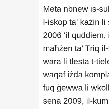
Meta nbnew is-sular
l-iskop ta’ każin li
2006 ‘il quddiem, 
maħżen ta’ Triq il-
wara li tlesta t-tie
waqaf iżda kompla 
fuq ġewwa li wkoll 
sena 2009, il-kumi