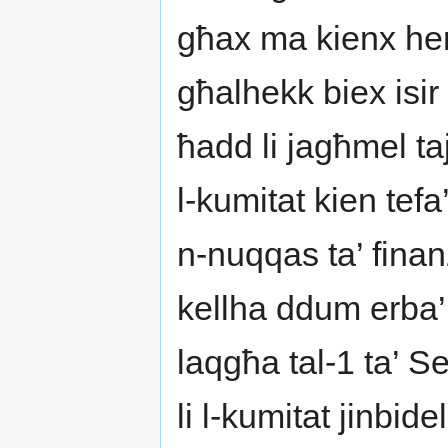
għax ma kienx he
għalhekk biex isir 
ħadd li jagħmel taj
l-kumitat kien te
n-nuqqas ta’ finanz
kellha ddum erba’ 
laqgħa tal-1 ta’ S
li l-kumitat jinbide