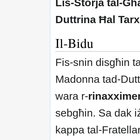
Lis-Storja tal-G
Duttrina Ħal Tar
Il-Bidu
Fis-snin disgħin tas
Madonna tad-Dutt
wara r-
rinaxxime
sebgħin. Sa dak iż
kappa tal-Fratell