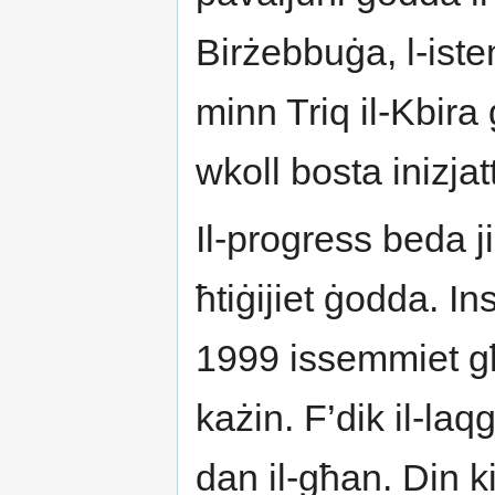
Birżebbuġa, l-iste
minn Triq il-Kbira
wkoll bosta inizjatt
Il-progress beda 
ħtiġijiet ġodda. Ins
1999 issemmiet għa
każin. F’dik il-la
dan il-għan. Din ki