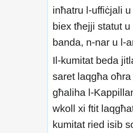
inħatru l-uffiċjal
biex tħejji statut 
banda, n-nar u l-a
Il-kumitat beda jit
saret laqgħa oħra 
għaliha l-Kappill
wkoll xi ftit laqgħ
kumitat ried isib s