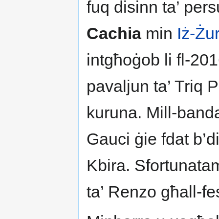
fuq disinn ta’ pe
Cachia
min
Iż-Żu
intgħoġob li fl-20
pavaljun ta’ Triq Pa
kuruna. Mill-band
Gauci ġie fdat b’di
Kbira. Sfortunatam
ta’ Renzo għall-fe