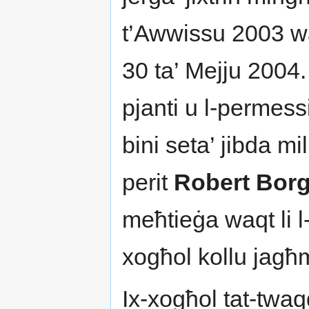
t’Awwissu 2003 waqt 
30 ta’ Mejju 2004.
pjanti u l-permessi
bini seta’ jibda mil
perit
Robert Bor
meħtieġa waqt li 
xogħol kollu jagħ
Ix-xogħol tat-twaqq