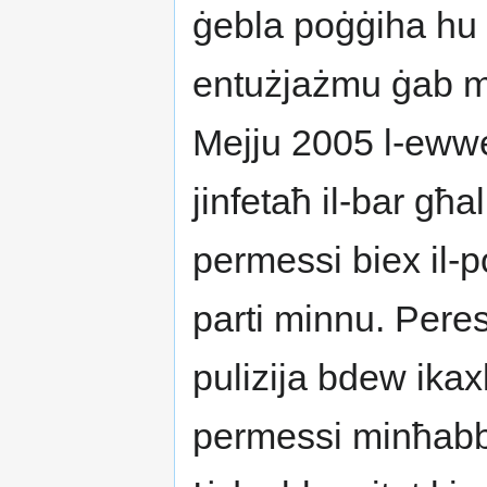
ġebla poġġiha hu 
entużjażmu ġab mi
Mejju 2005 l-ewwel
jinfetaħ il-bar għa
permessi biex il-p
parti minnu. Peress 
pulizija bdew ika
permessi minħabba l