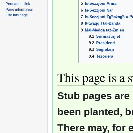
5
Is-Sezzjoni Armar
Permanent link
Page information
6
Is-Sezzjoni Nar
Cite this page
7
Is-Sezzjoni Żgħażagħ u Par
8
It-twaqqif tal-Banda
9
Mal-Medda taż-Żmien
9.1
Surmastrijiet
9.2
Presidenti
9.3
Segretarji
9.4
Teżoriera
This page is a 
Stub pages are 
been planted, b
There may, for 