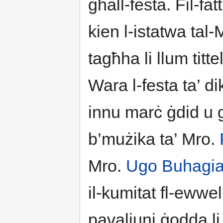
għall-festa. Fil-fa
kien l-istatwa tal
tagħha li llum titt
Wara l-festa ta’ d
innu marċ ġdid u 
b’mużika ta’ Mro.
Mro.
Ugo Buhagia
il-kumitat fl-ewwe
pavaljuni ġodda l