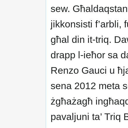
sew. Għaldaqstant,
jikkonsisti f’arbli
għal din it-triq. D
drapp l-ieħor sa d
Renzo Gauci u ħja
sena 2012 meta s-s
żgħażagħ ingħaqdu
pavaljuni ta’ Triq 